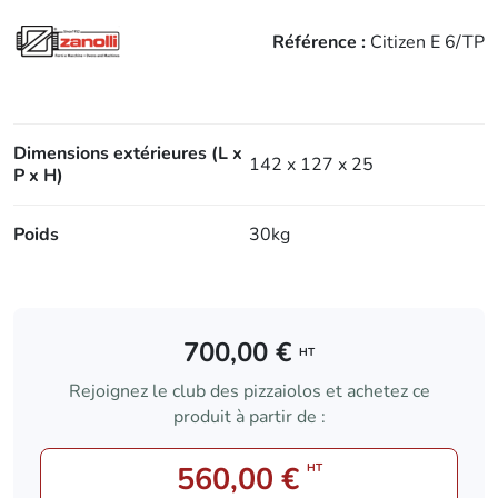
Référence :
Citizen E 6/TP
Dimensions extérieures (L x
142 x 127 x 25
P x H)
Poids
30kg
700,00 €
HT
Rejoignez le club des pizzaiolos et achetez ce
produit à partir de :
560,00 €
HT