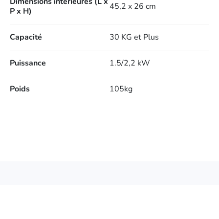
Dimensions intérieures (L x
45,2 x 26 cm
P x H)
Capacité
30 KG et Plus
Puissance
1.5/2,2 kW
Poids
105kg