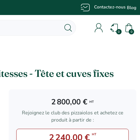
Contactez-nous
Blog
0
0
sses - Tête et cuves fixes
2 800,00 €
HT
Rejoignez le club des pizzaiolos et achetez ce
produit à partir de :
2 240,00 €
HT