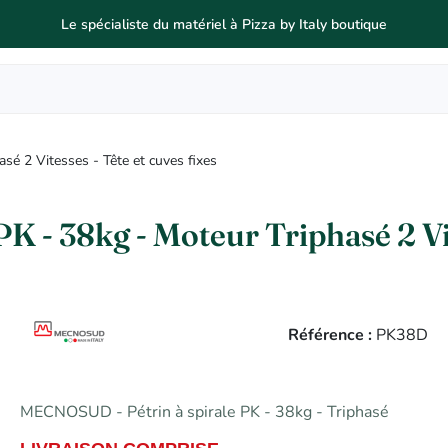
Le spécialiste du matériel à Pizza by Italy boutique
é 2 Vitesses - Tête et cuves fixes
 - 38kg - Moteur Triphasé 2 Vite
Référence :
PK38D
MECNOSUD - Pétrin à spirale PK - 38kg - Triphasé